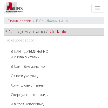
Студия поэтов
В Сан-Джеминьяно
В Сан-Джеминьяно /
Gedanke
07.03.2006 21:20:00
В САН – ДЖЕМИНЬЯНО
Я снова в Италии
В Сан – Джеминьяно,
От воздуха улиц
Хожу, словно пьяный.
Свернул с автострады –
Я в средневековье,