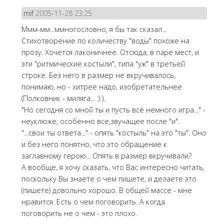
mif
2005-11-28 23:25
Ммм-мм...ммногословно, я бы так сказал...
Стихотворение по количеству "воды" похоже на
прозу. Хочется лаконичнее. Отсюда, в паре мест, и
эти "ритмические костыли", типа "уж" в третьей
строке. Без него в размер не вкручивалось,
понимаю, но - хитрее надо, изобретательнее
(Полковник - миляга... :) ).
"Но сегодня со мной ты и пусть всё немного игра..." -
неуклюже, особенно все,звучащее после "и".
"...свои ты ответа..." - опять "костыль" на это "ты". Оно
и без него понятно, что это обращение к
заглавному герою... Опять в размер вкручивали?
А вообще, я хочу сказать, что Вас интересно читать,
поскольку Вы знаете о чем пишете, и делаете это
(пишете) довольно хорошо. В общей массе - мне
нравится. Есть о чем поговорить. А когда
поговорить не о чем - это плохо.