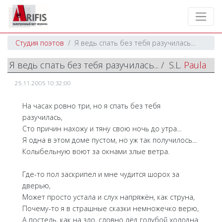
Студия поэтов
Я ведь спать без тебя разучилась...
Я ведь спать без тебя разучилась... / S.L.
Paula
25.11.2005 10:32:00
На часах ровно три, но я спать без тебя
разучилась,
Сто причин нахожу и тяну свою ночь до утра...
Я одна в этом доме пустом, но уж так получилось...
Колыбельную воют за окнами злые ветра.
Где-то пол заскрипел и мне чудится шорох за
дверью,
Может просто устала и слух напряжён, как струна,
Почему-то я в страшные сказки немножечко верю,
А постель, как на зло, словно лёд голубой холодна.