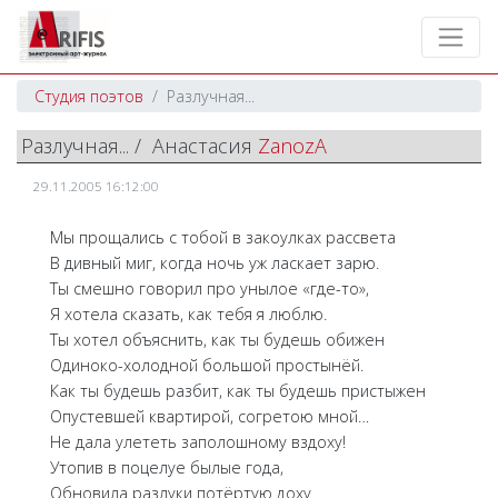
Студия поэтов
Разлучная...
Разлучная... / Анастасия
ZanozA
29.11.2005 16:12:00
Мы прощались с тобой в закоулках рассвета
В дивный миг, когда ночь уж ласкает зарю.
Ты смешно говорил про унылое «где-то»,
Я хотела сказать, как тебя я люблю.
Ты хотел объяснить, как ты будешь обижен
Одиноко-холодной большой простынёй.
Как ты будешь разбит, как ты будешь пристыжен
Опустевшей квартирой, согретою мной…
Не дала улететь заполошному вздоху!
Утопив в поцелуе былые года,
Обновила разлуки потёртую доху