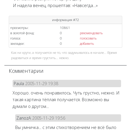
И надела венец, прошептав: «Навсегда…»
информация #72
просмотры:
10861
в золотой фонд:
0
рекомендовать
голоса:
0
голосовать
закладки:
0
добавить
Как ни крути, а получается не то, что задумывалось в начале... Время
радоваться и время грустить... нежно.
Комментарии
Paula
2005-11-29 19:38
Хорошо. очень понравилось. Чуть грустно, нежно. И
такая картина тёплая получается. Возможно вы
думали о другом...
ZanozA
2005-11-29 19:56
Вы умничка... с этим стихотворением не всё было