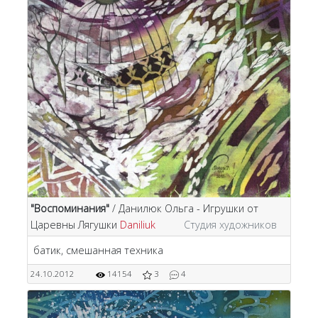
"Воспоминания"
/ Данилюк Ольга - Игрушки от
Царевны Лягушки
Daniliuk
Студия художников
батик, смешанная техника
24.10.2012
14154
3
4