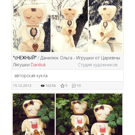
"сНЕЖНЫЙ"
/ Данилюк Ольга - Игрушки от Царевны
Лягушки
Daniliuk
Студия художников
авторская кукла
15.12.2012
16256
5
10