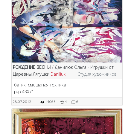
РОЖДЕНИЕ ВЕСНЫ
/ Данилюк Ольга - Игрушки от
Царевны Лягушки
Daniliuk
Студия художников
батик, смешаная техника
р-р 43Х71
28.07.2012
14063
4
6