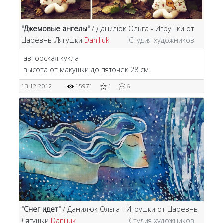
"Джемовые ангелы"
/ Данилюк Ольга - Игрушки от
Царевны Лягушки
Daniliuk
Студия художников
авторская кукла
высота от макушки до пяточек 28 см.
13.12.2012
15971
1
6
"Снег идет"
/ Данилюк Ольга - Игрушки от Царевны
Лягушки
Daniliuk
Студия художников