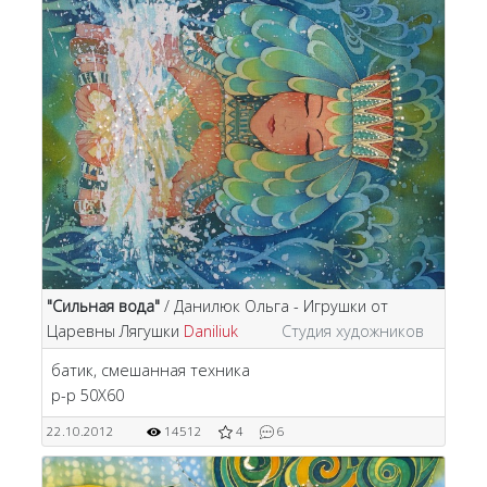
"Сильная вода"
/ Данилюк Ольга - Игрушки от
Царевны Лягушки
Daniliuk
Студия художников
батик, смешанная техника
р-р 50Х60
22.10.2012
14512
4
6