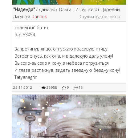
"Надежда"
/ Данилюк Ольга - Игрушки от Царевны
Лягушки
Daniliuk
Студия художников
холодный батик
р-р 53Х54
Запрокинув лицо, отпускаю красивую птицу.
Встрепенусь, как она, и в далекую даль улечу!
Высоко-высоко я хочу в небеса погрузиться
И глаза распахнув, видеть звездную бездну хочу!
Tatyanagrin
25.11.2012
26958
9
16