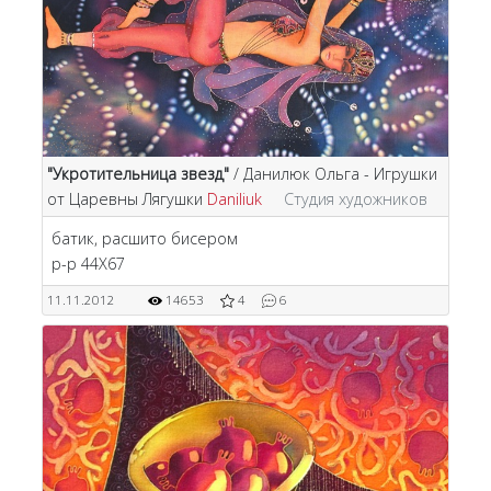
"Укротительница звезд"
/ Данилюк Ольга - Игрушки
от Царевны Лягушки
Daniliuk
Студия художников
батик, расшито бисером
р-р 44Х67
11.11.2012
14653
4
6