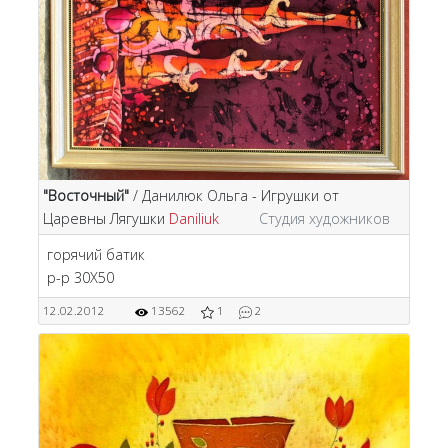
"Восточный"
/ Данилюк Ольга - Игрушки от
Царевны Лягушки
Daniliuk
Студия художников
горячий батик
р-р 30Х50
12.02.2012
13562
1
2