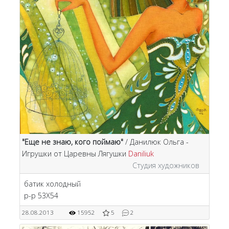
"Еще не знаю, кого поймаю"
/ Данилюк Ольга -
Игрушки от Царевны Лягушки
Daniliuk
Студия художников
батик холодный
р-р 53Х54
28.08.2013
15952
5
2