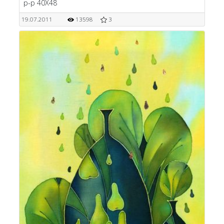
р-р 40Х48
19.07.2011
13598
3