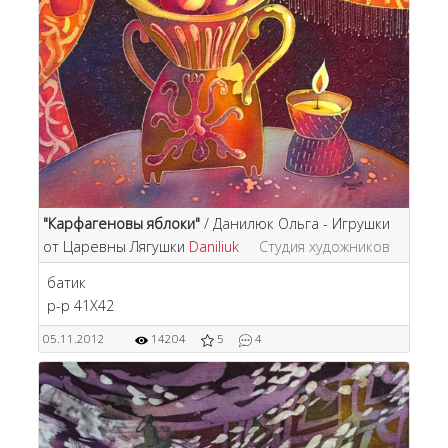
"Карфагеновы яблоки"
/ Данилюк Ольга - Игрушки
от Царевны Лягушки
Daniliuk
Студия художников
батик
р-р 41Х42
05.11.2012
14204
5
4