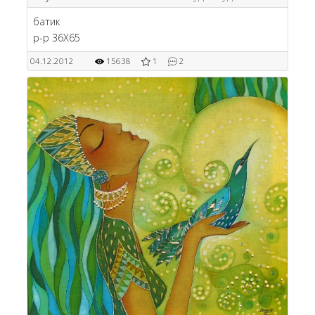
батик
р-р 36Х65
04.12.2012
15638
1
2