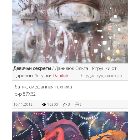
Девичьи секреты
/ Данилюк Ольга - Игрушки от
Царевны Лягушки
Daniliuk
Студия художников
батик, смешанная техника
р-р 57Х62
16.11.2012
13200
3
2