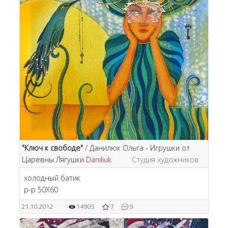
"Ключ к свободе"
/ Данилюк Ольга - Игрушки от
Царевны Лягушки
Daniliuk
Студия художников
холодный батик
р-р 50Х60
21.10.2012
14905
7
9