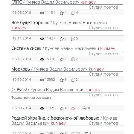
ГЛПС
/ Куняев Вадим Васильевич
kuniaev
Студия поэтов
03.03.2016
11191
4
4
Все будет хорошо
/ Куняев Вадим Васильевич
kuniaev
Студия поэтов
12.11.2014
11437
6
5
Система сисек
/ Куняев Вадим Васильевич
kuniaev
Студия поэтов
03.11.2014
15936
2
2
Морковь
/ Куняев Вадим Васильевич
kuniaev
Студия поэтов
30.10.2014
13992
6
2
О, Русь!
/ Куняев Вадим Васильевич
kuniaev
Студия поэтов
Торжественная оратория
08.03.2014
11825
4
1
10
Родной Украйне, с бесконечной любовью
/ Куняев
Вадим Васильевич
kuniaev
Студия поэтов
22.02.2014
12351
5
20
1