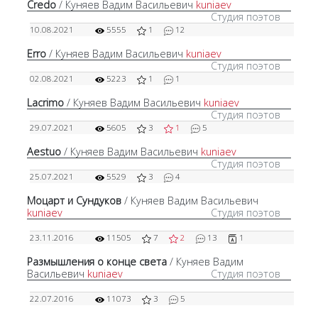
Credo
/ Куняев Вадим Васильевич
kuniaev
Студия поэтов
10.08.2021
5555
1
12
Erro
/ Куняев Вадим Васильевич
kuniaev
Студия поэтов
02.08.2021
5223
1
1
Lacrimo
/ Куняев Вадим Васильевич
kuniaev
Студия поэтов
29.07.2021
5605
3
1
5
Aestuo
/ Куняев Вадим Васильевич
kuniaev
Студия поэтов
25.07.2021
5529
3
4
Моцарт и Сундуков
/ Куняев Вадим Васильевич
kuniaev
Студия поэтов
23.11.2016
11505
7
2
13
1
Размышления о конце света
/ Куняев Вадим
Васильевич
kuniaev
Студия поэтов
22.07.2016
11073
3
5