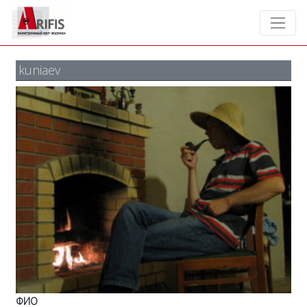
kuniaev
ФИО