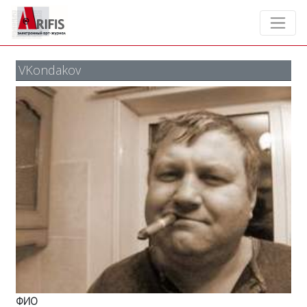
VKondakov
ФИО