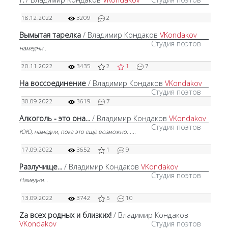
18.12.2022
3209
2
Вымытая тарелка
/ Владимир Кондаков
VKondakov
Студия поэтов
намедни..
20.11.2022
3435
2
1
7
На воссоединение
/ Владимир Кондаков
VKondakov
Студия поэтов
30.09.2022
3619
7
Алкоголь - это она...
/ Владимир Кондаков
VKondakov
Студия поэтов
ЮЮ, намедни, пока это ещё возможно......
17.09.2022
3652
1
9
Разлучище...
/ Владимир Кондаков
VKondakov
Студия поэтов
Намедни...
13.09.2022
3742
5
10
Zа всех родных и близких!
/ Владимир Кондаков
VKondakov
Студия поэтов