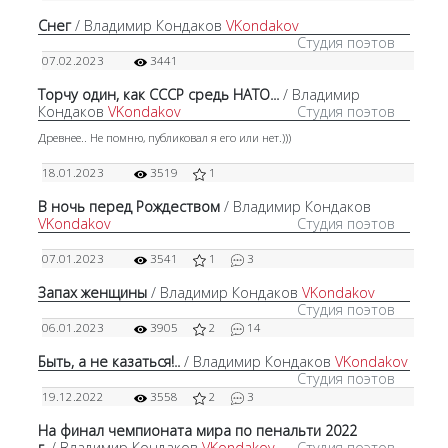
Снег
/ Владимир Кондаков
VKondakov
Студия поэтов
07.02.2023
3441
Торчу один, как СССР средь НАТО...
/ Владимир
Кондаков
VKondakov
Студия поэтов
Древнее.. Не помню, публиковал я его или нет.)))
18.01.2023
3519
1
В ночь перед Рождеством
/ Владимир Кондаков
VKondakov
Студия поэтов
07.01.2023
3541
1
3
Запах женщины
/ Владимир Кондаков
VKondakov
Студия поэтов
06.01.2023
3905
2
14
Быть, а не казаться!..
/ Владимир Кондаков
VKondakov
Студия поэтов
19.12.2022
3558
2
3
На финал чемпионата мира по пенальти 2022
г.
/ Владимир Кондаков
VKondakov
Студия поэтов