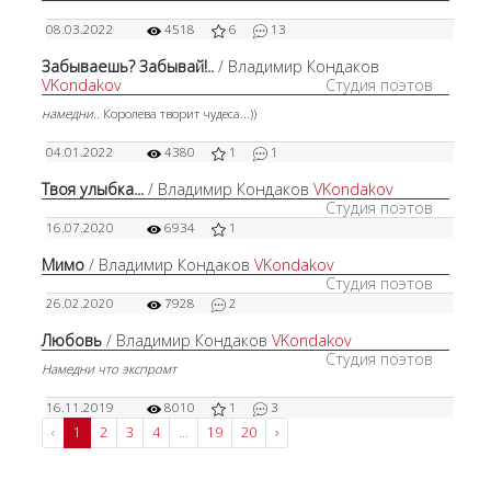
08.03.2022
4518
6
13
Забываешь? Забывай!..
/ Владимир Кондаков
VKondakov
Студия поэтов
намедни..
Королева творит чудеса...))
04.01.2022
4380
1
1
Твоя улыбка...
/ Владимир Кондаков
VKondakov
Студия поэтов
16.07.2020
6934
1
Мимо
/ Владимир Кондаков
VKondakov
Студия поэтов
26.02.2020
7928
2
Любовь
/ Владимир Кондаков
VKondakov
Студия поэтов
Намедни что экспромт
16.11.2019
8010
1
3
‹
1
2
3
4
...
19
20
›