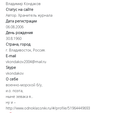
Владимир Кондаков
Статус на сайте
Автор. Хранитель журнала
Дата регистрации
06.08.2006
День рождения
30.8.1960
Страна, город
г. Владивосток, Россия.
E-mail
vkondakov2004@mail.ru
Skype
vkondakov
О себе
военно-морской б/у,
и.о. поэта,
ныне зевака я...
ну и –
http://www.odnoklassniki.ru/#/profile/51964449693