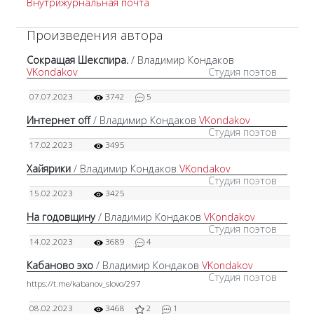
Внутрижурнальная почта
Произведения автора
Сокращая Шекспира.
/ Владимир Кондаков
VKondakov
Студия поэтов
07.07.2023
3742
5
Интернет off
/ Владимир Кондаков
VKondakov
Студия поэтов
17.02.2023
3495
Хайярики
/ Владимир Кондаков
VKondakov
Студия поэтов
15.02.2023
3425
На годовщину
/ Владимир Кондаков
VKondakov
Студия поэтов
14.02.2023
3689
4
Кабаново эхо
/ Владимир Кондаков
VKondakov
Студия поэтов
https://t.me/kabanov_slovo/297
08.02.2023
3468
2
1